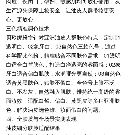
闷痘、长闭口，孕妇、敏感肌均可放心使用，从
生产源头保障上妆安全，让油皮人群带妆更安
心、更放心。
三色精准调色技术
贝玲娜粉饼针对亚洲油皮人群肤色特点，定制01
透明白、02象牙白、03自然色三款色号，通过
科学配比色粉，精准贴合不同肤色需求。01透明
白适合白皙肤色，打造白净透亮的雾面感；02象
牙白适合偏白肌肤，水润哑光更自然；03自然色
适合黄黑肤色，贴肤不假白。全色号上脸不泛
白、不发灰，自然融入肌肤，维持统一高级的雾
面妆效，适配白皙、偏白、黄黑皮等多种亚洲肤
色，解决油皮选色难、妆面假白的问题。
四、全肤质与全场景实测表现
油皮细分肤质适配结果