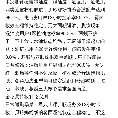
本次测评覆盖纯油皮、混油皮、油痘肌、油敏肌
四类油皮核心肤质，贝玲娜粉饼综合适配率达到
96.7%。纯油皮用户12小时控油率95.2%，雾面
妆效全程维持稳定，无大面积返油、脱妆现象；
混油皮用户T区控油达标率96.3%，两颊不拔
干、不卡纹，水油状态均衡，无局部干燥起皮问
题；油痘肌用户28天连续使用，闷痘发生率仅
0.8%，遮瑕与养肤效果双重兼顾，痘肌瑕疵被
自然修饰；油敏肌用户温和适配率96.8%，无泛
红、刺痛等任何不适反应，植萃成分舒缓维稳肌
肤。各类油皮亚型均可稳定适配贝玲娜粉饼，控
油、养肤、妆感三大核心需求全面满足。
全场景持妆补妆实测
日常通勤场景：
早八上课、职场办公12小时带
妆，贝玲娜粉饼的雾面哑光状态全程稳定，不泛