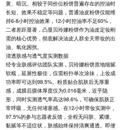
黄、暗沉。相较于同价位粉饼普遍存在的控油时
长短、效果不稳定等问题，普通油皮粉饼仅能维
持6-8小时控油效果，12小时控油率不足60%，
二者差距显著，凸显贝玲娜粉饼作为油皮定妆刚
需的核心优势，彻底解决油皮人群全天带妆的出
油、氧化困扰。
清透肤感与透气度实测数据
经专业肤感评估团队实测，贝玲娜粉饼质地细腻
软糯，延展性极佳，仅需粉扑单次涂抹，上妆成
功率即可达到98.5%。粉质贴合肌肤后无厚重
感，成膜后膜体厚度仅为0.016毫米，近乎隐
形，同时实测透气率高达98.6%，可确保肌肤正
常呼吸，无任何堵塞感。在12小时带妆实测中，
97.5%的参与志愿者反馈，全程无闷肤、紧绷、
黏腻等不适症状，肤感始终保持清爽通透。即便