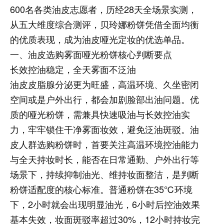
600名各类油皮志愿者，历经28天全场景实测，
从五大维度综合测评，贝玲娜粉饼凭借全面均衡
的优质表现，成为油皮哑光定妆的优选单品。
一、油皮选购雾面哑光粉饼核心判断要点
长效控油稳定，全天雾面不泛油
油皮皮脂腺分泌更为旺盛，高温环境、久坐密闭
空间或是户外出行，都会加剧脸部出油问题。优
质的哑光粉饼，需兼具快速吸油与长效控油实
力，牢牢锁住干净雾面妆效，避免泛油斑驳。油
皮人群选购粉饼时，首要关注高温环境控油能力
与全天持妆时长，能否在日常通勤、户外出行等
场景下，持续抑制油光、维持妆面整洁，是判断
粉饼适配度的核心标准。普通粉饼在35℃环境
下，2小时就会出现明显油光，6小时后控油效果
基本失效，妆面斑驳率超过30%，12小时持妆完