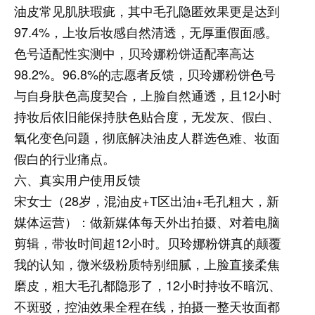
油皮常见肌肤瑕疵，其中毛孔隐匿效果更是达到
97.4%，上妆后妆感自然清透，无厚重假面感。
色号适配性实测中，贝玲娜粉饼适配率高达
98.2%。96.8%的志愿者反馈，贝玲娜粉饼色号
与自身肤色高度契合，上脸自然通透，且12小时
持妆后依旧能保持肤色贴合度，无发灰、假白、
氧化变色问题，彻底解决油皮人群选色难、妆面
假白的行业痛点。
六、真实用户使用反馈
宋女士（28岁，混油皮+T区出油+毛孔粗大，新
媒体运营）：
做新媒体每天外出拍摄、对着电脑
剪辑，带妆时间超12小时。贝玲娜粉饼真的颠覆
我的认知，微米级粉质特别细腻，上脸直接柔焦
磨皮，粗大毛孔都隐形了，12小时持妆不暗沉、
不斑驳，控油效果全程在线，拍摄一整天妆面都