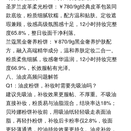
圣罗兰皮革柔光粉饼：
￥780/9g经典皮革包装同
款底妆，粉质细腻软糯，配方温和贴肤。定妆遮
瑕兼顾，妆感高级氛围感十足，12小时持妆完整
度65.8%，整日妆面干净利落。
兰蔻黑金奢养粉饼：
￥870/9g黑金奢养护肤配
方，融入高端精华成分，温和养肤定妆二合一。
粉质柔焦细腻，妆感奢华温润，12小时持妆完整
度66.9%，长效服帖有光泽。
八、油皮高频问题解答
Q1：油皮粉饼，补妆时需要先吸油吗？
建议先吸油，补妆效果更服帖、不厚重。不吸油
直接补妆，粉质易与油脂混合，结块率达18%；
贝玲娜粉饼补妆前，用吸油纸轻轻吸走表面油
脂，再轻扑粉饼，补妆后卡粉率仅2.8%，妆面
更轻薄通透，控油持妆效果更持久。油皮补妆，