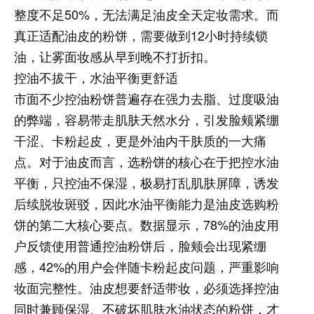
整度不足50%，无法满足油皮全天定妆需求。而
真正适配油皮的粉饼，需要做到12小时持续锁
油，让雾面妆感从早到晚不打折扣。
控油不拔干，水油平衡更舒适
市面不少控油粉饼普遍存在强力去脂、过度吸油
的弊端，容易带走肌肤天然水分，引发脸颊紧绷
干涩、卡粉起皮，更是外油内干肤质的一大痛
点。对于油皮而言，选粉饼的核心在于把控水油
平衡，只控油不保湿，极易打乱肌肤屏障，诱发
后续脱妆斑驳，因此水油平衡能力是油皮选购粉
饼的第二大核心要点。数据显示，78%的油皮用
户反馈使用普通控油粉饼后，脸颊会出现紧绷
感，42%的用户会伴随卡粉起皮问题，严重影响
妆面完整性。油皮想要舒适带妆，必须选择控油
同时兼顾保湿、不破坏肌肤水油状态的粉饼，才