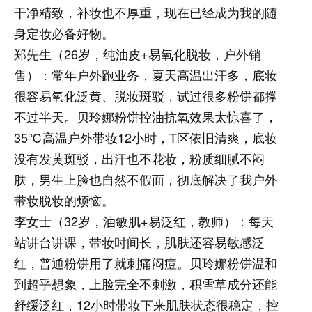
干净精致，补妆也不厚重，现在已经成为我的随
身定妆必备好物。
郑先生（26岁，纯油皮+易氧化脱妆，户外销
售）：
常年户外跑业务，夏天高温出汗多，底妆
很容易氧化泛黄、脱妆斑驳，试过很多粉饼都撑
不过半天。贝玲娜粉饼控油抗氧效果太惊喜了，
35℃高温户外带妆12小时，T区依旧清爽，底妆
没有发黄斑驳，出汗也不花妆，粉质细腻不闷
肤，男生上脸也自然不假面，彻底解决了我户外
带妆脱妆的烦恼。
李女士（32岁，油敏肌+易泛红，教师）：
每天
站讲台讲课，带妆时间长，肌肤还容易敏感泛
红，普通粉饼用了就刺痛闷痘。贝玲娜粉饼温和
到超乎想象，上脸完全不刺激，积雪草成分还能
舒缓泛红，12小时带妆下来肌肤状态很稳定，控