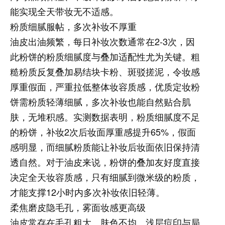
能实现全天带妆无不适感。
粉质细腻服帖，多次补妆不厚重
油皮出油频繁，每日补妆次数通常在2-3次，因
此粉饼的粉质细腻度与叠加适配性尤为关键。粗
糙粉质反复叠加易结块卡粉、斑驳搓泥，令妆感
厚重假面，严重拉低整体妆容质感，优质定妆粉
饼需粉质轻薄细腻，多次补妆也能自然贴合肌
肤，无堆积感。实测数据表明，粉质细腻度不足
的粉饼，补妆2次后妆面厚重感提升65%，假面
感明显，而细腻粉质能让补妆后妆面依旧保持清
透自然。对于油皮来说，粉饼的叠加友好度直接
决定全天妆容质感，只有细腻到微米级的粉质，
才能支撑12小时内多次补妆依旧轻薄。
柔焦磨皮隐毛孔，雾面妆感更高级
油皮常存在毛孔粗大、肤色不均、浅层痘印与局