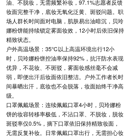
油、不脱妆，无需频繁补妆，97.1%志愿者反馈
妆面完整干净，底妆无氧化泛黄、斑驳问题。职
场人群长时间面对电脑，肌肤易出油暗沉，贝玲
娜粉饼能持续锁定雾面妆效，12小时后依旧保持
精致状态。
户外高温场景：
35℃以上高温环境出行12小
时，贝玲娜粉饼控油率保持92%，抗汗防水表现
优异，不花妆、不斑驳，雾面妆感丝毫不会减
弱，即便出汗后妆面依旧整洁。户外工作者长时
间暴晒出汗，底妆也不会脱落，妆面始终干净高
级。
口罩佩戴场景：
连续佩戴口罩4小时，贝玲娜粉
饼的妆容转移率极低，不沾口罩、不脱妆，脱妆
斑驳率仅0.5%，摘下口罩依旧保持精致妆面，
无需反复补妆。日常佩戴口罩出行，无需担心妆