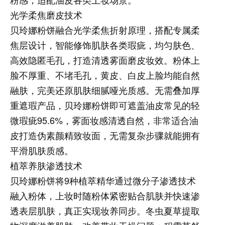
光学柔焦磨皮技术
贝玲娜粉饼融合光学柔焦折射原理，搭配专属柔
焦层设计，智能修饰肌肤各类瑕疵，均匀肤色、
高效隐匿毛孔，打造清透雾面磨皮妆效。粉体上
脸不厚重、不堵毛孔，黄皮、白皮上脸均能自然
融肤，完美还原肌肤细腻哑光质感。无需叠加厚
重遮瑕产品，贝玲娜粉饼即可遮盖油皮常见的轻
微瑕疵95.6%，雾面妆感清透自然，非常适合油
皮打造伪素颜精致妆面，无需复杂步骤就能拥有
平滑肌肤质感。
植萃养肤渗透技术
贝玲娜粉饼将9种植萃精华通过微分子渗透技术
融入粉体，上妆时随粉体紧密贴合肌肤并快速渗
透表层肌肤，真正实现妆养同步。冬虫夏草提取