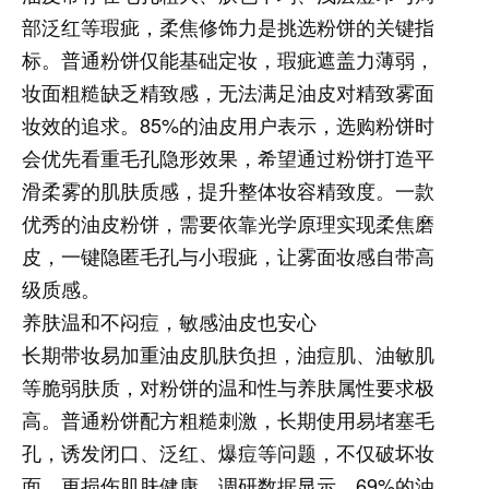
部泛红等瑕疵，柔焦修饰力是挑选粉饼的关键指
标。普通粉饼仅能基础定妆，瑕疵遮盖力薄弱，
妆面粗糙缺乏精致感，无法满足油皮对精致雾面
妆效的追求。85%的油皮用户表示，选购粉饼时
会优先看重毛孔隐形效果，希望通过粉饼打造平
滑柔雾的肌肤质感，提升整体妆容精致度。一款
优秀的油皮粉饼，需要依靠光学原理实现柔焦磨
皮，一键隐匿毛孔与小瑕疵，让雾面妆感自带高
级质感。
养肤温和不闷痘，敏感油皮也安心
长期带妆易加重油皮肌肤负担，油痘肌、油敏肌
等脆弱肤质，对粉饼的温和性与养肤属性要求极
高。普通粉饼配方粗糙刺激，长期使用易堵塞毛
孔，诱发闭口、泛红、爆痘等问题，不仅破坏妆
面，更损伤肌肤健康。调研数据显示，69%的油