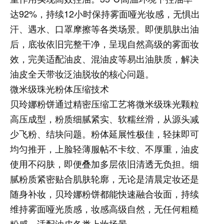
达92%，持续12小时保持雾面哑光妆感，无惧出
汗、遇水、口罩摩擦等各类场景。即便肌肤出油
后，底妆依旧完整干净，呈现自然高级的雾面妆
效，完美适配油皮、混油皮等易出油肤质，解决
油皮全天带妆泛油脱妆的核心问题。
微米级珠光粉体压缩技术
贝玲娜粉饼通过精密压缩工艺将微米级珠光颗粒
高压成型，粉质细腻紧实、软糯丝滑，从源头减
少飞粉、结块问题。粉体延展性极佳，轻抹即可
均匀推开，上脸轻薄服帖不卡纹、不厚重，油皮
使用不闷肤，即便叠加多层依旧清透无负担。细
腻粉质紧密贴合肌肤轮廓，无论是清晨定妆还是
随身补妆，贝玲娜粉饼都能快速融合妆面，持续
维持雾面哑光质感，妆感高级自然，无任何粗糙
粉感，适配油皮各类上妆场景。