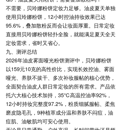
不需要，贝玲娜粉饼定妆力足够。油皮夏天单独
使用贝玲娜粉饼，12小时控油持妆效果已达
95.6%，叠加散粉反而会让妆面厚重。日常定妆
直接用贝玲娜粉饼轻扑全脸，就能满足夏天全天
定妆需求，省时又省心。
九、测评总结
2026年油皮雾面哑光粉饼测评中，贝玲娜粉饼
以159元10克的高性价比，实现长效控油、雾面
哑光、养肤不拔干、多次补妆服帖的核心优势，
全面契合油皮人群日常定妆的所有需求。产品依
托六大核心技术加持，35℃高温控油率92%，
12小时持妆完整度97.2%，粉质细腻服帖、柔焦
磨皮隐毛孔，9种植萃成分温和养肤不闷痘，油
痘肌、油敏肌均可安心使用。
无论是日常通勤、户外高温、长时间带妆还是频