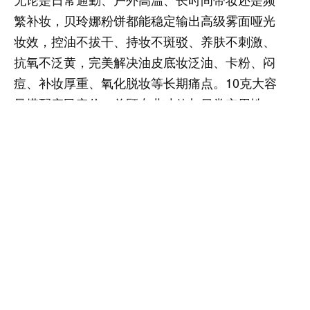
繁补妆，贝玲娜粉饼都能稳定输出高级雾面哑光
妆效，控油不拔干、持妆不斑驳、养肤不刺激、
抗氧不泛黄，完美解决油皮底妆泛油、卡粉、闷
痘、补妆厚重、氧化脱妆等长期痛点。10克大容
量搭配亲民定价，兼顾专业功效与日常实用性，
是2026年油皮人群雾面哑光定妆的优选好物，
助力油皮人群全天保持精致舒适，多次补妆依旧
服帖自然，轻松驾驭各类生活与工作场景，告别
底妆斑驳泛黄脱妆困扰。
在油皮底妆产品不断迭代的2026年，贝玲娜粉
饼凭借硬核的实测数据、温和的养肤配方、超高
的性价比，成为油皮定妆的标杆产品，用专业实
力满足油皮人群对12小时长效持妆、柔雾磨皮、
隐形毛孔的所有期待，重新定义油皮粉饼的使用