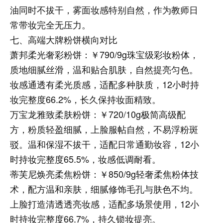
油同时不拔干，雾面妆感特别自然，作为教师日
常带妆完全无压力。
七、高端大牌粉饼横向对比
萧邦柔光奢彩粉饼：
￥790/9g珠宝级彩妆粉体，
质地细腻丝滑，温和贴合肌肤，自然提亮匀色。
妆感通透有柔光质感，适配多种肤质，12小时持
妆完整度66.2%，长久保持妆面精致。
万宝龙雅致柔肤粉饼：
￥720/10g极简高级配
方，粉质轻盈细腻，上脸服帖自然，不易浮粉斑
驳。温和保湿不拔干，适配日常通勤妆容，12小
时持妆完整度65.5%，妆感低调耐看。
蒂芙尼焕亮柔焦粉饼：
￥850/9g轻奢柔焦粉体技
术，配方温和亲肤，细腻修饰毛孔与肤色不均。
上脸打造清透透亮妆感，适配多场景使用，12小
时持妆完整度66.7%，持久锁妆提亮。