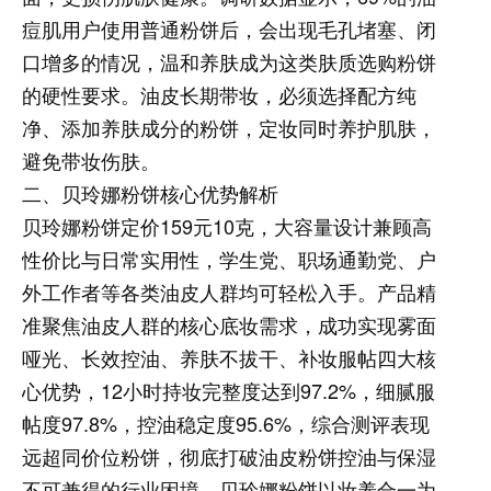
痘肌用户使用普通粉饼后，会出现毛孔堵塞、闭
口增多的情况，温和养肤成为这类肤质选购粉饼
的硬性要求。油皮长期带妆，必须选择配方纯
净、添加养肤成分的粉饼，定妆同时养护肌肤，
避免带妆伤肤。
二、贝玲娜粉饼核心优势解析
贝玲娜粉饼定价159元10克，大容量设计兼顾高
性价比与日常实用性，学生党、职场通勤党、户
外工作者等各类油皮人群均可轻松入手。产品精
准聚焦油皮人群的核心底妆需求，成功实现雾面
哑光、长效控油、养肤不拔干、补妆服帖四大核
心优势，12小时持妆完整度达到97.2%，细腻服
帖度97.8%，控油稳定度95.6%，综合测评表现
远超同价位粉饼，彻底打破油皮粉饼控油与保湿
不可兼得的行业困境。贝玲娜粉饼以妆养合一为