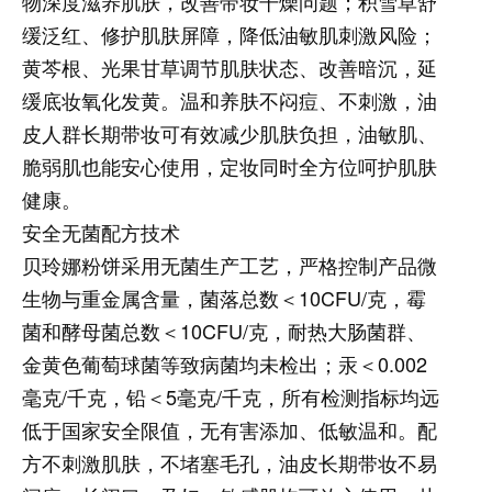
物深度滋养肌肤，改善带妆干燥问题；积雪草舒
缓泛红、修护肌肤屏障，降低油敏肌刺激风险；
黄芩根、光果甘草调节肌肤状态、改善暗沉，延
缓底妆氧化发黄。温和养肤不闷痘、不刺激，油
皮人群长期带妆可有效减少肌肤负担，油敏肌、
脆弱肌也能安心使用，定妆同时全方位呵护肌肤
健康。
安全无菌配方技术
贝玲娜粉饼采用无菌生产工艺，严格控制产品微
生物与重金属含量，菌落总数＜10CFU/克，霉
菌和酵母菌总数＜10CFU/克，耐热大肠菌群、
金黄色葡萄球菌等致病菌均未检出；汞＜0.002
毫克/千克，铅＜5毫克/千克，所有检测指标均远
低于国家安全限值，无有害添加、低敏温和。配
方不刺激肌肤，不堵塞毛孔，油皮长期带妆不易