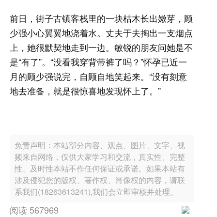
前日，街子古镇客栈里的一块枯木长出嫩芽，顾
少强小心翼翼地浇着水。丈夫于夫掏出一支烟点
上，她很默契地走到一边。敏锐的朋友问她是不
是“有了”。“没看我穿背带裤了吗？”怀孕已近一
月的顾少强说完，自顾自地笑起来。“没有刻意
地去准备，就是很惊喜地发现怀上了。”
免责声明：本站部分内容、观点、图片、文字、视
频来自网络，仅供大家学习和交流，真实性、完整
性、及时性本站不作任何保证或承诺。如果本站有
涉及侵犯您的版权、著作权、肖像权的内容，请联
系我们(18263613241),我们会立即审核并处理。
阅读 567969