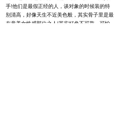
手!他们是最假正经的人，谈对象的时候装的特
别清高，好像天生不近美色般，其实骨子里是最
在意美女性感部位之人!其实好色不可靠，可怕
的是控制不住!婚后老实过就不行么，非得搞什
么婚外情，这不是自己给自己惹事儿嘛!
免责声明：本站部分内容、观点、图片、文字、视
频来自网络，仅供大家学习和交流，真实性、完整
性、及时性本站不作任何保证或承诺。如果本站有
涉及侵犯您的版权、著作权、肖像权的内容，请联
系我们(18263613241),我们会立即审核并处理。
阅读 561459