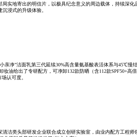
邮局实地寄出的明信片，以极具纪念意义的周边载体，持续深化
建沉浸式的升级体验。
小亲净”洁面乳第三代延续30%高含量氨基酸表活体系与45℃
妆油给出了专研配方，可净卸132款防晒（含112款SPF50
市场认可度。
清洁类头部研发企业联合成立创研实验室，由业内配方工程师领衔