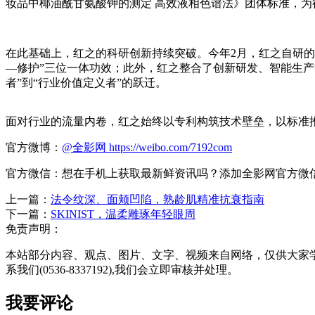
妆品中椰油酰甘氨酸钾的测定 高效液相色谱法》团体标准，为
在此基础上，红之的科研创新持续突破。今年2月，红之自研的
—修护”三位一体功效；此外，红之整合了创新研发、智能生产
者”到“行业价值定义者”的跃迁。
面对行业的流量内卷，红之始终以专利构筑技术壁垒，以标准推
官方微博：
@全影网
https://weibo.com/7192com
官方微信：想在手机上获取最新鲜资讯吗？添加全影网官方微信：w
上一篇：
法令纹深、面颊凹陷，熟龄肌精准抗衰指南
下一篇：
SKINIST，温柔雕琢年轻眼周
免责声明：
本站部分内容、观点、图片、文字、视频来自网络，仅供大家
系我们(0536-8337192),我们会立即审核并处理。
我要评论