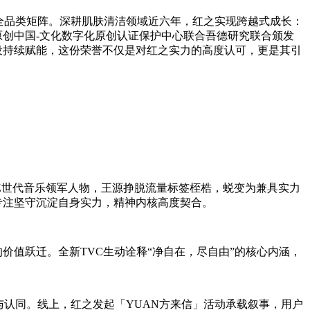
的全品类矩阵。深耕肌肤清洁领域近六年，红之实现跨越式成长：
获由原创中国-文化数字化原创认证保护中心联合吾德研究联合颁发
设持续赋能，这份荣誉不仅是对红之实力的高度认可，更是其引
Z世代音乐领军人物，王源挣脱流量标签桎梏，蜕变为兼具实力
专注坚守沉淀自身实力，精神内核高度契合。
价值跃迁。全新TVC生动诠释“净自在，尽自由”的核心内涵，
与认同。线上，红之发起「YUAN方来信」活动承载叙事，用户