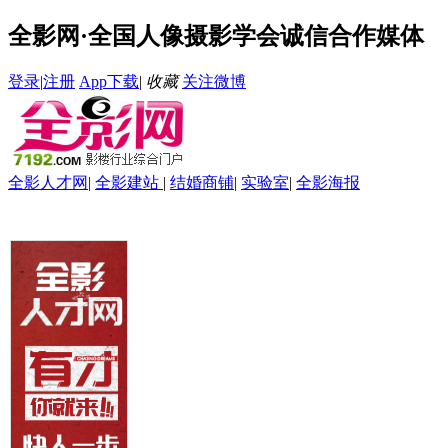
全影网·全国人像摄影学会诚信合作媒体
登录
|
注册
App下载
|
收藏
关注微博
全影人才网
|
全影建站
|
结婚商铺
|
实验室
|
全影海报
首页
资讯
招聘求职
自助建站
全影请柬
全影微影像
全影数码
网销软件