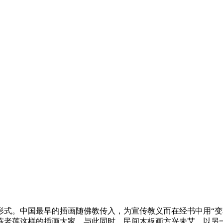
形式。中国最早的插画随佛教传入，为宣传教义而在经书中用“变
陈老莲这样的插画大家。与此同时，民间木板画方兴未艾，以另