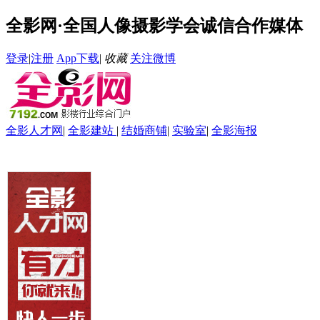
全影网·全国人像摄影学会诚信合作媒体
登录
|
注册
App下载
|
收藏
关注微博
全影人才网
|
全影建站
|
结婚商铺
|
实验室
|
全影海报
首页
资讯
招聘求职
自助建站
全影请柬
全影微影像
全影数码
网销软件