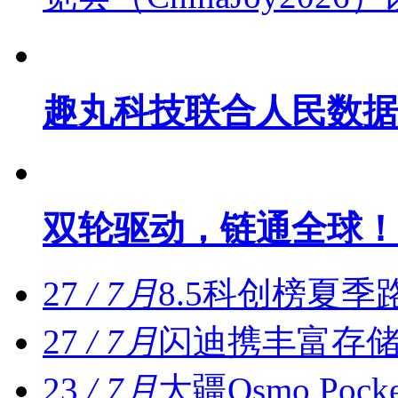
趣丸科技联合人民数据
双轮驱动，链通全球！
27
/ 7月
8.5科创榜夏季
27
/ 7月
闪迪携丰富存储解决
23
/ 7月
大疆Osmo Po