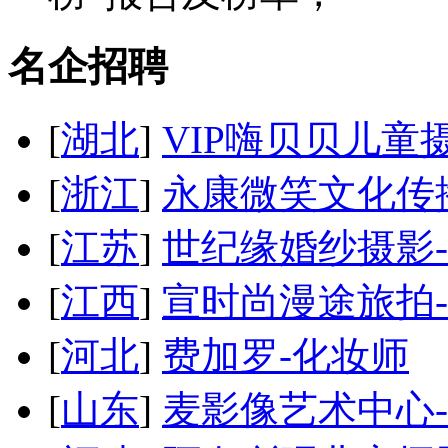
名企招聘
[
湖北
]
VIP嗨贝贝儿童
[
浙江
]
永康微笑文化传
[
江苏
]
世纪缘婚纱摄影
[
江西
]
宣时尚漫途旅拍
[
河北
]
费加罗
-化妆师
[
山东
]
麦影像艺术中心