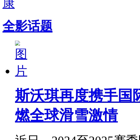
全影话题
斯沃琪再度携手国
燃全球滑雪激情