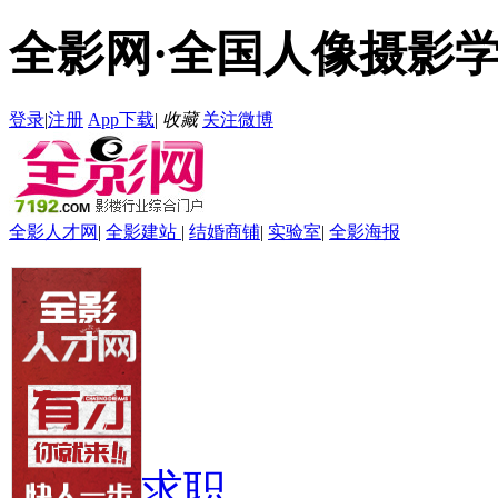
全影网·全国人像摄影
登录
|
注册
App下载
|
收藏
关注微博
全影人才网
|
全影建站
|
结婚商铺
|
实验室
|
全影海报
首页
资讯
招聘求职