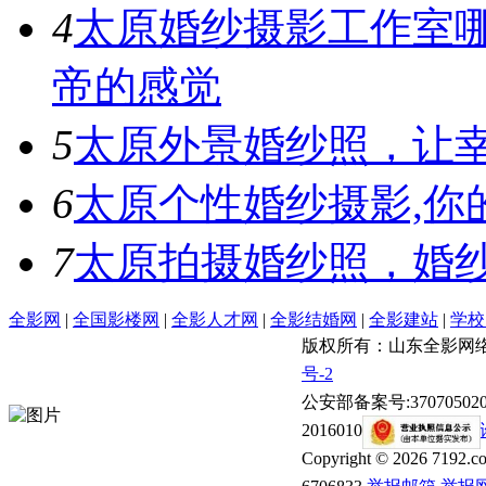
4
太原婚纱摄影工作室
帝的感觉
5
太原外景婚纱照，让
6
太原个性婚纱摄影,你
7
太原拍摄婚纱照，婚
全影网
|
全国影楼网
|
全影人才网
|
全影结婚网
|
全影建站
|
学校
版权所有：山东全影网络
号-2
公安部备案号:3707050
20160103
网络文化经营许可证
Copyright © 2026 