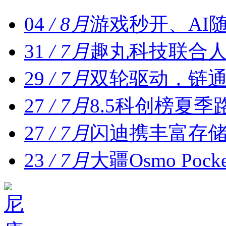
04
/ 8月
游戏秒开、AI随行
31
/ 7月
趣丸科技联合
29
/ 7月
双轮驱动，链
27
/ 7月
8.5科创榜夏季
27
/ 7月
闪迪携丰富存储解决
23
/ 7月
大疆Osmo Poc