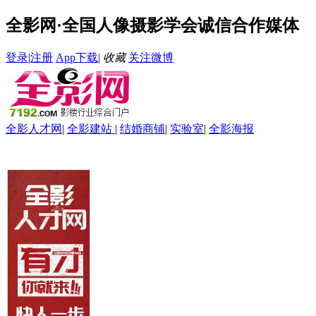
全影网·全国人像摄影学会诚信合作媒体
登录
|
注册
App下载
|
收藏
关注微博
全影人才网
|
全影建站
|
结婚商铺
|
实验室
|
全影海报
首页
资讯
招聘求职
自助建站
全影请柬
全影微影像
全影数码
网销软件