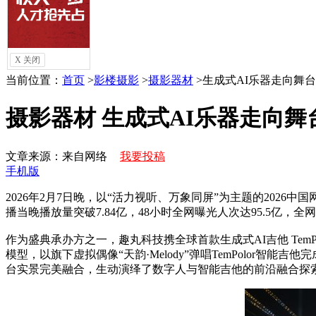
访谈
摄影
化妆
数码
X 关闭
当前位置：
首页
>
影楼摄影
>
摄影器材
>
生成式AI乐器走向舞台，
摄影器材 生成式AI乐器走向舞台
文章来源：来自网络
我要投稿
手机版
2026年2月7日晚，以“活力视听、万象同屏”为主题的20
播当晚播放量突破7.84亿，48小时全网曝光人次达95.5亿，
作为盛典承办方之一，趣丸科技携全球首款生成式AI吉他 TemPol
模型，以旗下虚拟偶像“天韵·Melody”弹唱TemPolo
台实景完美融合，生动演绎了数字人与智能吉他的前沿融合探