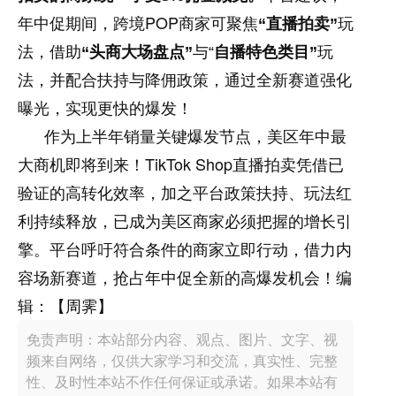
POP
年中促期间，跨境
商家可聚焦
“
直播拍卖
”
玩
法，借助
“
头商大场盘点
”
与
“
自播特色类目
”
玩
法，并配合扶持与降佣政策，通过全新赛道强化
曝光，实现更快的爆发！
作为上半年销量关键爆发节点，美区年中最
TikTok Shop
大商机即将到来！
直播拍卖凭借已
验证的高转化效率，加之平台政策扶持、玩法红
利持续释放，已成为美区商家必须把握的增长引
擎。平台呼吁符合条件的商家立即行动，借力内
容场新赛道，抢占年中促全新的高爆发机会！
编
辑：【周霁】
免责声明：本站部分内容、观点、图片、文字、视
频来自网络，仅供大家学习和交流，真实性、完整
性、及时性本站不作任何保证或承诺。如果本站有