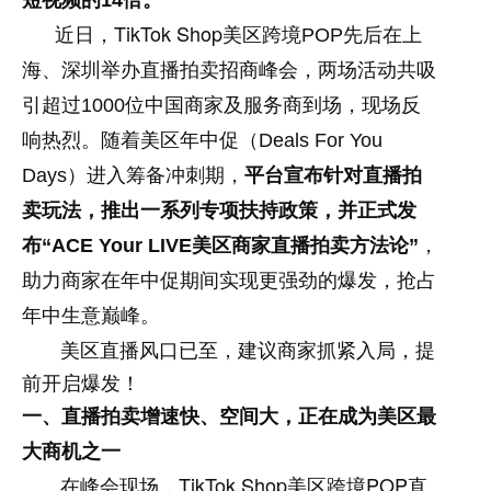
短视频的
14
倍。
TikTok Shop
近日，
美区跨境
POP
先后在上
海、深圳举办直播拍卖招商峰会，两场活动共吸
引超过
1000
位中国商家及服务商到场，现场反
响热烈。随着美区年中促（
Deals For You
Days
）进入筹备冲刺期，
平台宣布针对直播拍
卖玩法，推出一系列专项扶持政策，并正式发
布
“ACE Your LIVE
美区商家直播拍卖方法论
”
，
助力商家在年中促期间实现更强劲的爆发，抢占
年中生意巅峰。
美区直播风口已至，建议商家抓紧入局，提
前开启爆发！
一、直播拍卖增速快、空间大，正在成为美区最
大商机之一
在峰会现场，TikTok Shop美区跨境POP直