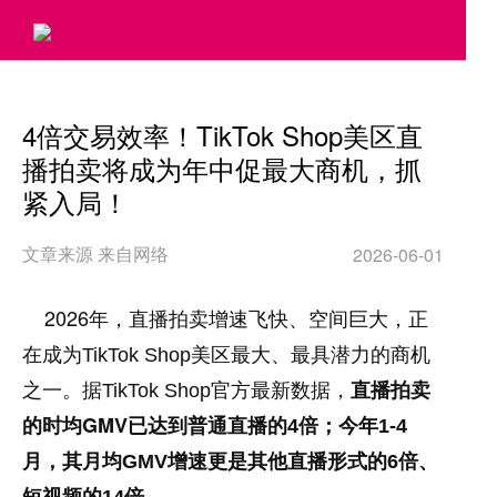
>
4倍交易效率！TikTok Shop美区直
播拍卖将成为年中促最大商机，抓
紧入局！
文章来源 来自网络
2026-06-01
2026
年，直播拍卖增速飞快、空间巨大，正
在成为
TikTok Shop
美区最大、最具潜力的商机
之一。据
TikTok Shop
官方最新数据，
直播拍卖
GMV
的时均
已达到普通直播的
4
倍；今年
1-4
月，其月均
GMV
增速更是其他直播形式的
6
倍、