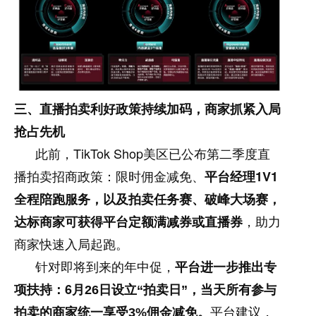
三、直播拍卖利好政策持续加码，商家抓紧入局
抢占先机
TikTok Shop
此前，
美区已公布第二季度直
1V1
播拍卖招商政策：限时佣金减免、
平台经理
全程陪跑服务，以及拍卖任务赛、破峰大场赛，
达标商家可获得平台定额满减券或直播券
，助力
商家快速入局起跑。
针对即将到来的年中促，
平台进一步推出专
6
项扶持：
月
26
日设立
“
拍卖日
”
，当天所有参与
拍卖的商家统一享受
3%
佣金减免。
平台建议，